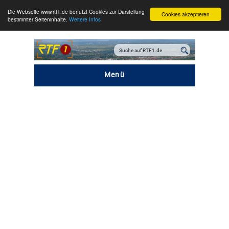
Die Webseite www.rtf1.de benutzt Cookies zur Darstellung
Cookies akzeptieren
bestimmter Seiteninhalte.
Weitere Infos
Menü