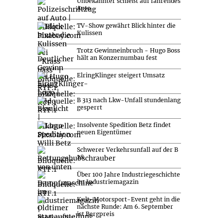
Unbekannter schießt auf fahrendes
Auto
TV-Show gewährt Blick hinter die
Kulissen
Trotz Gewinneinbruch - Hugo Boss
hält an Konzernumbau fest
ElringKlinger steigert Umsatz
B 313 nach Lkw-Unfall stundenlang
gesperrt
Insolvente Spedition Betz findet
neuen Eigentümer
Schwerer Verkehrsunfall auf der B
28
Über 100 Jahre Industriegeschichte
im Industriemagazin
Kult-Motorsport-Event geht in die
nächste Runde: Am 6. September
ist Bergpreis