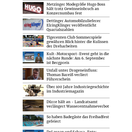
Metzinger Modegröße Hugo Boss
hält trotz Gewinneinbruch an
Konzernumbau fest
Dettinger Automobilzulieferer
ElringKlinger veröffentlicht
Quartalszahlen
Tigerenten Club Sommerspiele
gewähren Blick hinter die Kulissen
der Dreharbeiten
Kult-Motorsport-Event geht in die
nächste Runde: Am 6. September
ist Bergpreis
Unfall unter Drogeneinfluss:
Thomas Bareiß verliert
Führerschein
Über 100 Jahre Industriegeschichte
im Industriemagazin
Dürre hält an - Landratsamt
verlängert Wasserentnahmeverbot
So haben Badegäste das Freibadfest
gefeiert
DeLorean und Sahara-Ente: