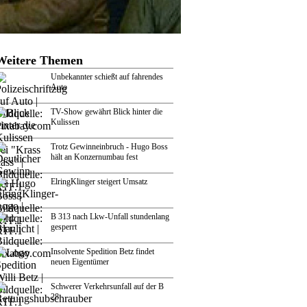
Weitere Themen
Unbekannter schießt auf fahrendes
Auto
TV-Show gewährt Blick hinter die
Kulissen
Trotz Gewinneinbruch - Hugo Boss
hält an Konzernumbau fest
ElringKlinger steigert Umsatz
B 313 nach Lkw-Unfall stundenlang
gesperrt
Insolvente Spedition Betz findet
neuen Eigentümer
Schwerer Verkehrsunfall auf der B
28