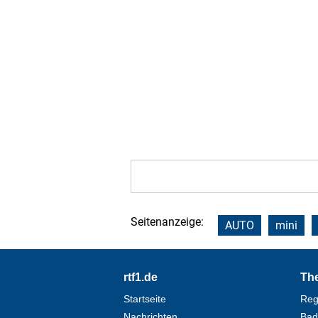
Seitenanzeige:
AUTO
mini
Footer
rtf1.de
Th
Startseite
Reg
Nachrichten
Bad