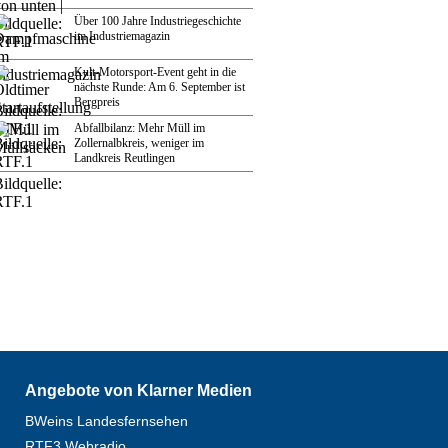
Über 100 Jahre Industriegeschichte
im Industriemagazin
Kult-Motorsport-Event geht in die
nächste Runde: Am 6. September ist
Bergpreis
Abfallbilanz: Mehr Müll im
Zollernalbkreis, weniger im
Landkreis Reutlingen
Angebote von Klarner Medien
BWeins Landesfernsehen
RTF3 Webradio