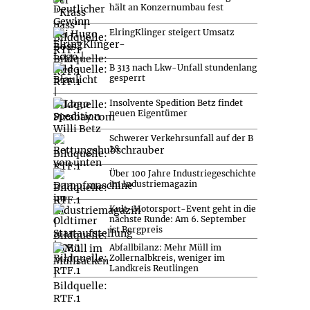
hält an Konzernumbau fest
ElringKlinger steigert Umsatz
B 313 nach Lkw-Unfall stundenlang
gesperrt
Insolvente Spedition Betz findet
neuen Eigentümer
Schwerer Verkehrsunfall auf der B
28
Über 100 Jahre Industriegeschichte
im Industriemagazin
Kult-Motorsport-Event geht in die
nächste Runde: Am 6. September
ist Bergpreis
Abfallbilanz: Mehr Müll im
Zollernalbkreis, weniger im
Landkreis Reutlingen