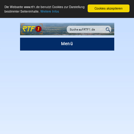
Die Webseite www.rtf1.de benutzt Cookies zur Darstellung
Cookies akzeptieren
bestimmter Seiteninhalte.
Weitere Infos
Menü