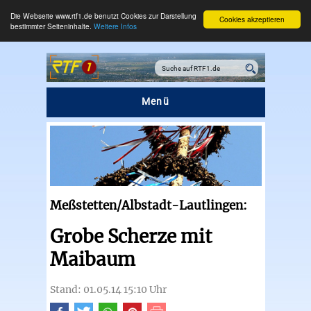
Die Webseite www.rtf1.de benutzt Cookies zur Darstellung
Cookies akzeptieren
bestimmter Seiteninhalte.
Weitere Infos
Menü
Meßstetten/Albstadt-Lautlingen:
Grobe Scherze mit
Maibaum
Stand: 01.05.14 15:10 Uhr