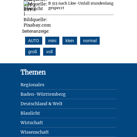
B 313 nach Lkw-Unfall stundenlang
gesperrt
Seitenanzeige:
AUTO
mini
klein
normal
groß
voll
Footer
Themen
Regionales
Baden-Württemberg
Deutschland & Welt
Blaulicht
Wirtschaft
Wissenschaft