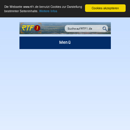
Die Webseite www.rtf1.de benutzt Cookies zur Darstellung
Cookies akzeptieren
bestimmter Seiteninhalte.
Weitere Infos
Menü