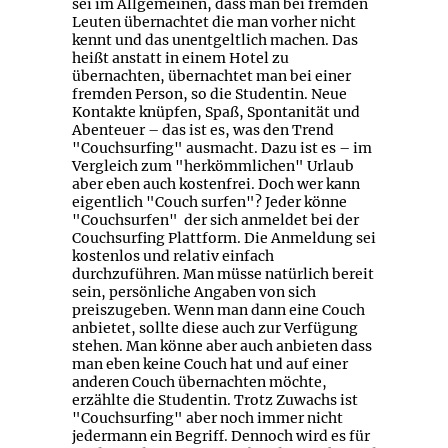
sei im Allgemeinen, dass man bei fremden
Leuten übernachtet die man vorher nicht
kennt und das unentgeltlich machen. Das
heißt anstatt in einem Hotel zu
übernachten, übernachtet man bei einer
fremden Person, so die Studentin. Neue
Kontakte knüpfen, Spaß, Spontanität und
Abenteuer – das ist es, was den Trend
"Couchsurfing" ausmacht. Dazu ist es – im
Vergleich zum "herkömmlichen" Urlaub
aber eben auch kostenfrei. Doch wer kann
eigentlich "Couch surfen"? Jeder könne
"Couchsurfen" der sich anmeldet bei der
Couchsurfing Plattform. Die Anmeldung sei
kostenlos und relativ einfach
durchzuführen. Man müsse natürlich bereit
sein, persönliche Angaben von sich
preiszugeben. Wenn man dann eine Couch
anbietet, sollte diese auch zur Verfügung
stehen. Man könne aber auch anbieten dass
man eben keine Couch hat und auf einer
anderen Couch übernachten möchte,
erzählte die Studentin. Trotz Zuwachs ist
"Couchsurfing" aber noch immer nicht
jedermann ein Begriff. Dennoch wird es für