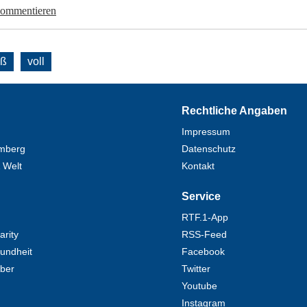
kommentieren
oß
voll
Rechtliche Angaben
Impressum
mberg
Datenschutz
 Welt
Kontakt
Service
RTF.1-App
rity
RSS-Feed
undheit
Facebook
eber
Twitter
Youtube
Instagram