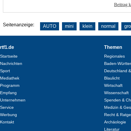
Beitrag 
Seitenanzeige:
AUTO
mini
klein
normal
gr
Footer
rtf1.de
Themen
Startseite
Regionales
Nachrichten
Baden-Württe
Sport
Deutschland &
Mediathek
Blaulicht
Programm
Wirtschaft
Empfang
Wissenschaft
Unternehmen
Spenden & Cha
Service
Medizin & Ges
Werbung
Recht & Ratg
Kontakt
Archäologie
Literatur