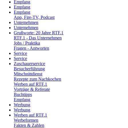
Empfang
Empfang
Empfang
App, Fire-TV, Podcast
Unternehmen
Unternehmen
Grußworte: 20 Jahre RTF.1
RTF.1 - Das Unternehmen
Jobs / Praktika
Fragen - Antworten
Service
Service
Zuschauerservice
Besucherführung
Mitschnittdienst
Rezepte zum Nachkochen
Werben auf RTF.1
Vorträge & Referate
Buchtipps
Empfang
Werbung
Werbung
Werben auf RTF.1
Werbeformen
Fakten & Zahlen