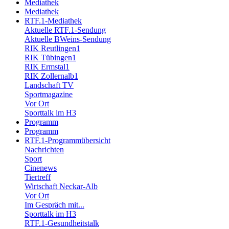
Mediathek
Mediathek
RTF.1-Mediathek
Aktuelle RTF.1-Sendung
Aktuelle BWeins-Sendung
RIK Reutlingen1
RIK Tübingen1
RIK Ermstal1
RIK Zollernalb1
Landschaft TV
Sportmagazine
Vor Ort
Sporttalk im H3
Programm
Programm
RTF.1-Programmübersicht
Nachrichten
Sport
Cinenews
Tiertreff
Wirtschaft Neckar-Alb
Vor Ort
Im Gespräch mit...
Sporttalk im H3
RTF.1-Gesundheitstalk