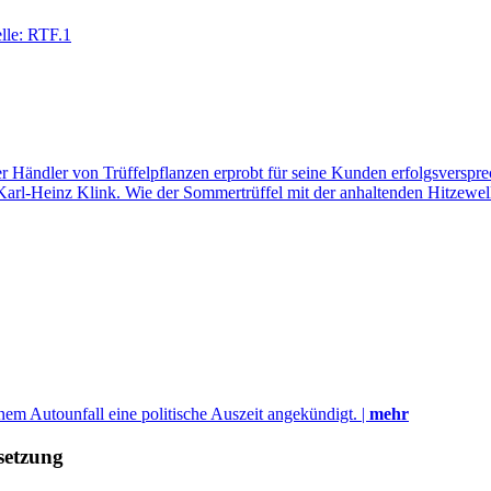
 Der Händler von Trüffelpflanzen erprobt für seine Kunden erfolgsver
arl-Heinz Klink. Wie der Sommertrüffel mit der anhaltenden Hitzewel
 Autounfall eine politische Auszeit angekündigt. |
mehr
setzung