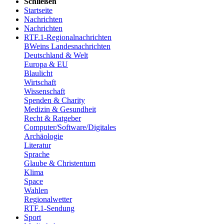
Schließen
Startseite
Nachrichten
Nachrichten
RTF.1-Regionalnachrichten
BWeins Landesnachrichten
Deutschland & Welt
Europa & EU
Blaulicht
Wirtschaft
Wissenschaft
Spenden & Charity
Medizin & Gesundheit
Recht & Ratgeber
Computer/Software/Digitales
Archäologie
Literatur
Sprache
Glaube & Christentum
Klima
Space
Wahlen
Regionalwetter
RTF.1-Sendung
Sport