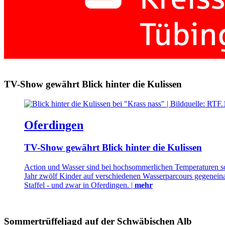
TV-Show gewährt Blick hinter die Kulissen
Oferdingen
TV-Show gewährt Blick hinter die Kulissen
Action und Wasser sind bei hochsommerlichen Temperaturen sch
Jahr zwölf Kinder auf verschiedenen Wasserparcours gegeneinan
Staffel - und zwar in Oferdingen. |
mehr
Sommertrüffeljagd auf der Schwäbischen Alb