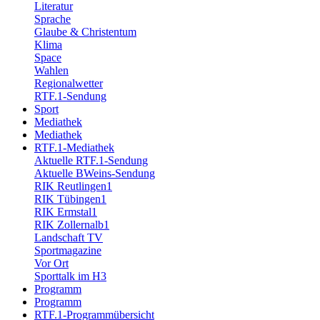
Literatur
Sprache
Glaube & Christentum
Klima
Space
Wahlen
Regionalwetter
RTF.1-Sendung
Sport
Mediathek
Mediathek
RTF.1-Mediathek
Aktuelle RTF.1-Sendung
Aktuelle BWeins-Sendung
RIK Reutlingen1
RIK Tübingen1
RIK Ermstal1
RIK Zollernalb1
Landschaft TV
Sportmagazine
Vor Ort
Sporttalk im H3
Programm
Programm
RTF.1-Programmübersicht