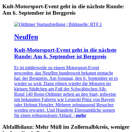
Kult-Motorsport-Event geht in die nächste Runde:
Am 6. September ist Bergpreis
Neuffen
Kult-Motorsport-Event geht in die nächste
Runde: Am 6. September ist Bergpreis
Er ist mittlerweile zu einem Motorsport-Event
geworden, das Neuffen bundesweit bekannt gemacht
hat: der Bergpreis. Am Sonntag, den 6. September ist es
wieder so weit. Dann röhren wieder die Motoren im
kleinen Städtchen am Fuß der Schwäbischen Alb.
Rund 140 Renn-Oldtimer gehen an den Start, teilweise
mit bekannten Fahrern wie Leopold Prinz von Bayern
oder Helmut Henzler. Mehrere zehntausend Besucher
werden erwartet. Und Hunderte Ehrenamtliche sorgen
für einen reibungslosen Ablauf. |
mehr
Abfallbilanz: Mehr Müll im Zollernalbkreis, weniger