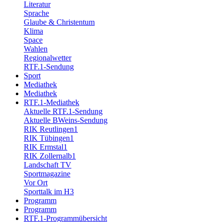
Literatur
Sprache
Glaube & Christentum
Klima
Space
Wahlen
Regionalwetter
RTF.1-Sendung
Sport
Mediathek
Mediathek
RTF.1-Mediathek
Aktuelle RTF.1-Sendung
Aktuelle BWeins-Sendung
RIK Reutlingen1
RIK Tübingen1
RIK Ermstal1
RIK Zollernalb1
Landschaft TV
Sportmagazine
Vor Ort
Sporttalk im H3
Programm
Programm
RTF.1-Programmübersicht