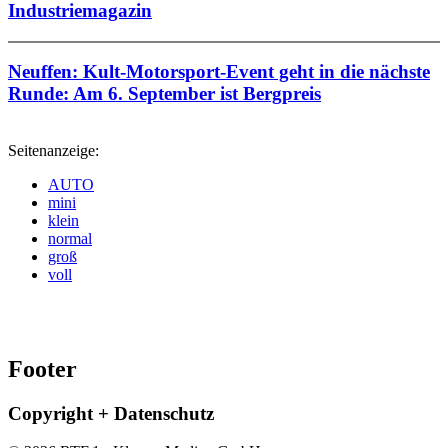
Industriemagazin
Neuffen: Kult-Motorsport-Event geht in die nächste
Runde: Am 6. September ist Bergpreis
Seitenanzeige:
AUTO
mini
klein
normal
groß
voll
Footer
Copyright + Datenschutz