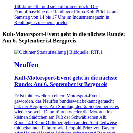
140 Jahre alt - und sie läuft immer noch! Die
Dampfmaschine der Reutlinger Firma Kohllöffel ist am
Samstag von 14 bis 17 Uhr im Industriemagazin in
Reutlingen zu sehen. |
mehr
Kult-Motorsport-Event geht in die nächste Runde:
Am 6. September ist Bergpreis
Neuffen
Kult-Motorsport-Event geht in die nächste
Runde: Am 6. September ist Bergpreis
Er ist mittlerweile zu einem Motorsport-Event
geworden, das Neuffen bundesweit bekannt gemacht
hat: der Bergpreis. Am Sonntag, den 6. September ist es
wieder so weit. Dann röhren wieder die Motoren im
kleinen Städtchen am Fuß der Schwäbischen Alb.
Rund 140 Renn-Oldtimer gehen an den Start, teilweise
mit bekannten Fahrern wie Leopold Prinz von Bayern