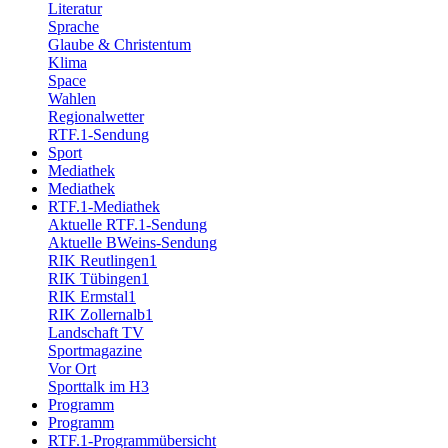
Literatur
Sprache
Glaube & Christentum
Klima
Space
Wahlen
Regionalwetter
RTF.1-Sendung
Sport
Mediathek
Mediathek
RTF.1-Mediathek
Aktuelle RTF.1-Sendung
Aktuelle BWeins-Sendung
RIK Reutlingen1
RIK Tübingen1
RIK Ermstal1
RIK Zollernalb1
Landschaft TV
Sportmagazine
Vor Ort
Sporttalk im H3
Programm
Programm
RTF.1-Programmübersicht