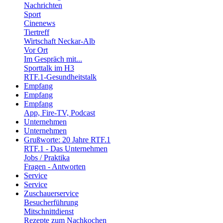
Nachrichten
Sport
Cinenews
Tiertreff
Wirtschaft Neckar-Alb
Vor Ort
Im Gespräch mit...
Sporttalk im H3
RTF.1-Gesundheitstalk
Empfang
Empfang
Empfang
App, Fire-TV, Podcast
Unternehmen
Unternehmen
Grußworte: 20 Jahre RTF.1
RTF.1 - Das Unternehmen
Jobs / Praktika
Fragen - Antworten
Service
Service
Zuschauerservice
Besucherführung
Mitschnittdienst
Rezepte zum Nachkochen