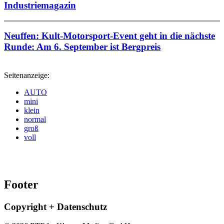
Industriemagazin
Neuffen: Kult-Motorsport-Event geht in die nächste
Runde: Am 6. September ist Bergpreis
Seitenanzeige:
AUTO
mini
klein
normal
groß
voll
Footer
Copyright + Datenschutz