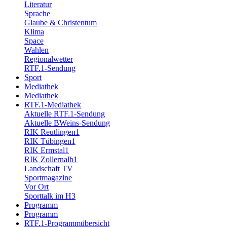
Literatur
Sprache
Glaube & Christentum
Klima
Space
Wahlen
Regionalwetter
RTF.1-Sendung
Sport
Mediathek
Mediathek
RTF.1-Mediathek
Aktuelle RTF.1-Sendung
Aktuelle BWeins-Sendung
RIK Reutlingen1
RIK Tübingen1
RIK Ermstal1
RIK Zollernalb1
Landschaft TV
Sportmagazine
Vor Ort
Sporttalk im H3
Programm
Programm
RTF.1-Programmübersicht