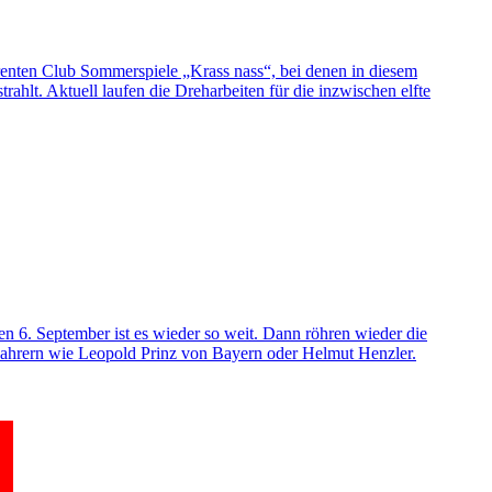
renten Club Sommerspiele „Krass nass“, bei denen in diesem
hlt. Aktuell laufen die Dreharbeiten für die inzwischen elfte
n 6. September ist es wieder so weit. Dann röhren wieder die
Fahrern wie Leopold Prinz von Bayern oder Helmut Henzler.