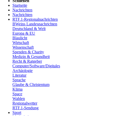
Schließen
Startseite
Nachrichten
Nachrichten
RTF.1-Regionalnachrichten
BWeins Landesnachrichten
Deutschland & Welt
Europa & EU
Blaulicht
Wirtschaft
Wissenschaft
Spenden & Charity
Medizin & Gesundheit
Recht & Ratgeber
Computer/Software/Digitales
Archäologie
Literatur
Sprache
Glaube & Christentum
Klima
Space
Wahlen
Regionalwetter
RTF.1-Sendung
Sport