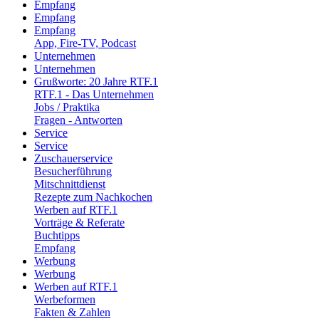
Empfang
Empfang
Empfang
App, Fire-TV, Podcast
Unternehmen
Unternehmen
Grußworte: 20 Jahre RTF.1
RTF.1 - Das Unternehmen
Jobs / Praktika
Fragen - Antworten
Service
Service
Zuschauerservice
Besucherführung
Mitschnittdienst
Rezepte zum Nachkochen
Werben auf RTF.1
Vorträge & Referate
Buchtipps
Empfang
Werbung
Werbung
Werben auf RTF.1
Werbeformen
Fakten & Zahlen