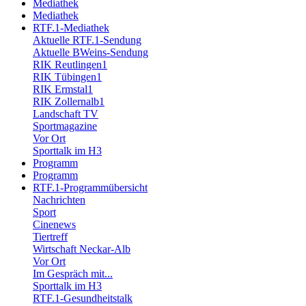
Mediathek
Mediathek
RTF.1-Mediathek
Aktuelle RTF.1-Sendung
Aktuelle BWeins-Sendung
RIK Reutlingen1
RIK Tübingen1
RIK Ermstal1
RIK Zollernalb1
Landschaft TV
Sportmagazine
Vor Ort
Sporttalk im H3
Programm
Programm
RTF.1-Programmübersicht
Nachrichten
Sport
Cinenews
Tiertreff
Wirtschaft Neckar-Alb
Vor Ort
Im Gespräch mit...
Sporttalk im H3
RTF.1-Gesundheitstalk