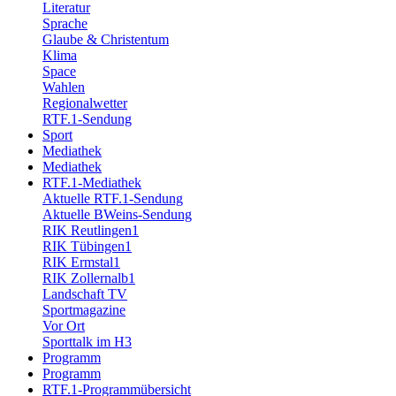
Literatur
Sprache
Glaube & Christentum
Klima
Space
Wahlen
Regionalwetter
RTF.1-Sendung
Sport
Mediathek
Mediathek
RTF.1-Mediathek
Aktuelle RTF.1-Sendung
Aktuelle BWeins-Sendung
RIK Reutlingen1
RIK Tübingen1
RIK Ermstal1
RIK Zollernalb1
Landschaft TV
Sportmagazine
Vor Ort
Sporttalk im H3
Programm
Programm
RTF.1-Programmübersicht