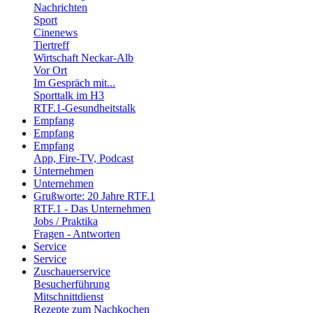
Nachrichten
Sport
Cinenews
Tiertreff
Wirtschaft Neckar-Alb
Vor Ort
Im Gespräch mit...
Sporttalk im H3
RTF.1-Gesundheitstalk
Empfang
Empfang
Empfang
App, Fire-TV, Podcast
Unternehmen
Unternehmen
Grußworte: 20 Jahre RTF.1
RTF.1 - Das Unternehmen
Jobs / Praktika
Fragen - Antworten
Service
Service
Zuschauerservice
Besucherführung
Mitschnittdienst
Rezepte zum Nachkochen