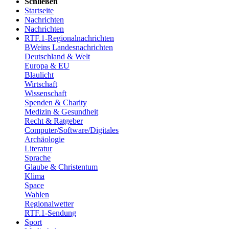
Schließen
Startseite
Nachrichten
Nachrichten
RTF.1-Regionalnachrichten
BWeins Landesnachrichten
Deutschland & Welt
Europa & EU
Blaulicht
Wirtschaft
Wissenschaft
Spenden & Charity
Medizin & Gesundheit
Recht & Ratgeber
Computer/Software/Digitales
Archäologie
Literatur
Sprache
Glaube & Christentum
Klima
Space
Wahlen
Regionalwetter
RTF.1-Sendung
Sport