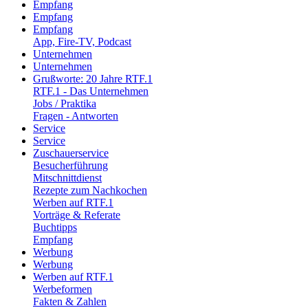
Empfang
Empfang
Empfang
App, Fire-TV, Podcast
Unternehmen
Unternehmen
Grußworte: 20 Jahre RTF.1
RTF.1 - Das Unternehmen
Jobs / Praktika
Fragen - Antworten
Service
Service
Zuschauerservice
Besucherführung
Mitschnittdienst
Rezepte zum Nachkochen
Werben auf RTF.1
Vorträge & Referate
Buchtipps
Empfang
Werbung
Werbung
Werben auf RTF.1
Werbeformen
Fakten & Zahlen