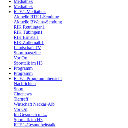
Mediathek
Mediathek
RTF.1-Mediathek
Aktuelle RTF.1-Sendung
Aktuelle BWeins-Sendung
RIK Reutlingen1
RIK Tübingen1
RIK Ermstal1
RIK Zollernalb1
Landschaft TV
Sportmagazine
Vor Ort
Sporttalk im H3
Programm
Programm
RTF.1-Programmübersicht
Nachrichten
Sport
Cinenews
Tiertreff
Wirtschaft Neckar-Alb
Vor Ort
Im Gespräch mit...
Sporttalk im H3
RTF.1-Gesundheitstalk