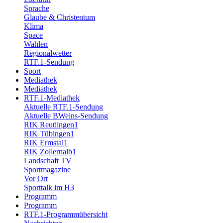
Sprache
Glaube & Christentum
Klima
Space
Wahlen
Regionalwetter
RTF.1-Sendung
Sport
Mediathek
Mediathek
RTF.1-Mediathek
Aktuelle RTF.1-Sendung
Aktuelle BWeins-Sendung
RIK Reutlingen1
RIK Tübingen1
RIK Ermstal1
RIK Zollernalb1
Landschaft TV
Sportmagazine
Vor Ort
Sporttalk im H3
Programm
Programm
RTF.1-Programmübersicht