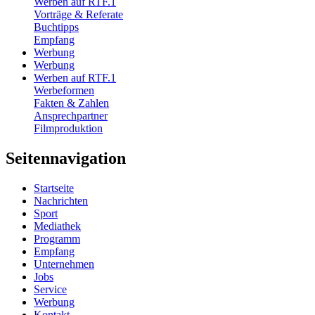
Werben auf RTF.1
Vorträge & Referate
Buchtipps
Empfang
Werbung
Werbung
Werben auf RTF.1
Werbeformen
Fakten & Zahlen
Ansprechpartner
Filmproduktion
Seitennavigation
Startseite
Nachrichten
Sport
Mediathek
Programm
Empfang
Unternehmen
Jobs
Service
Werbung
Kontakt