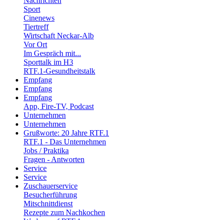
Nachrichten
Sport
Cinenews
Tiertreff
Wirtschaft Neckar-Alb
Vor Ort
Im Gespräch mit...
Sporttalk im H3
RTF.1-Gesundheitstalk
Empfang
Empfang
Empfang
App, Fire-TV, Podcast
Unternehmen
Unternehmen
Grußworte: 20 Jahre RTF.1
RTF.1 - Das Unternehmen
Jobs / Praktika
Fragen - Antworten
Service
Service
Zuschauerservice
Besucherführung
Mitschnittdienst
Rezepte zum Nachkochen