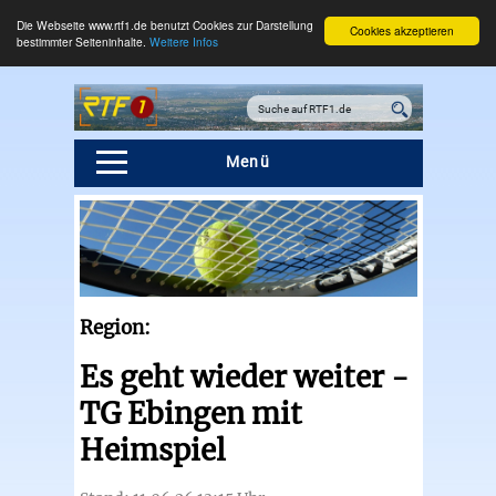
Die Webseite www.rtf1.de benutzt Cookies zur Darstellung
Cookies akzeptieren
bestimmter Seiteninhalte.
Weitere Infos
Menü
Region:
Es geht wieder weiter -
TG Ebingen mit
Heimspiel