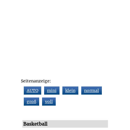
Seitenanzeige:
AUTO
mini
klein
normal
groß
voll
Basketball