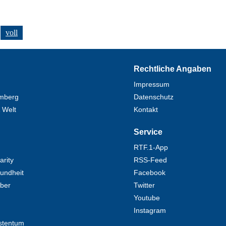
voll
Rechtliche Angaben
Impressum
mberg
Datenschutz
 Welt
Kontakt
Service
RTF.1-App
rity
RSS-Feed
undheit
Facebook
eber
Twitter
Youtube
Instagram
stentum