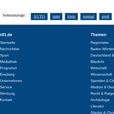
Seitenanzeige:
AUTO
mini
klein
normal
groß
Footer
rtf1.de
Themen
Startseite
Regionales
Nachrichten
Baden-Württe
Sport
Deutschland &
Mediathek
Blaulicht
Programm
Wirtschaft
Empfang
Wissenschaft
Unternehmen
Spenden & Cha
Service
Medizin & Ges
Werbung
Recht & Ratg
Kontakt
Archäologie
Literatur
Glaube & Chri