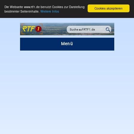
Die Webseite www.rtf1.de benutzt Cookies zur Darstellung
Cookies akzeptieren
bestimmter Seiteninhalte.
Weitere Infos
Menü