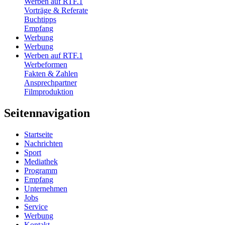
Werben auf RTF.1
Vorträge & Referate
Buchtipps
Empfang
Werbung
Werbung
Werben auf RTF.1
Werbeformen
Fakten & Zahlen
Ansprechpartner
Filmproduktion
Seitennavigation
Startseite
Nachrichten
Sport
Mediathek
Programm
Empfang
Unternehmen
Jobs
Service
Werbung
Kontakt