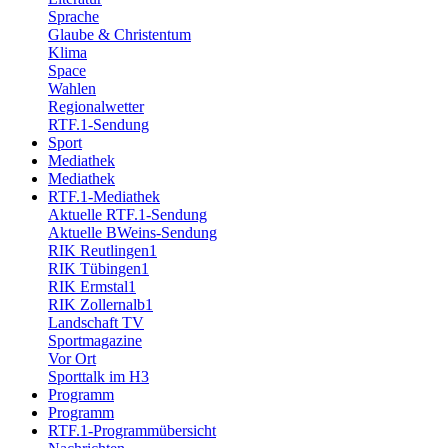
Sprache
Glaube & Christentum
Klima
Space
Wahlen
Regionalwetter
RTF.1-Sendung
Sport
Mediathek
Mediathek
RTF.1-Mediathek
Aktuelle RTF.1-Sendung
Aktuelle BWeins-Sendung
RIK Reutlingen1
RIK Tübingen1
RIK Ermstal1
RIK Zollernalb1
Landschaft TV
Sportmagazine
Vor Ort
Sporttalk im H3
Programm
Programm
RTF.1-Programmübersicht