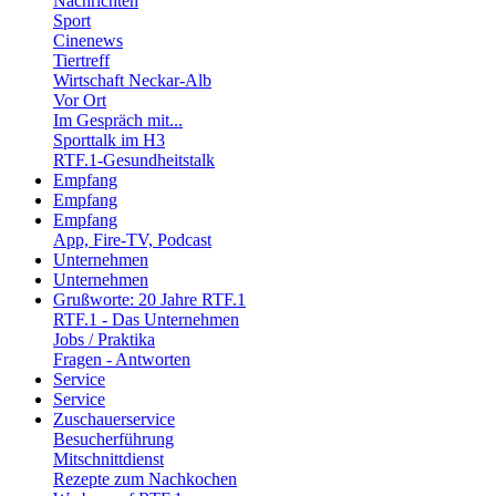
Nachrichten
Sport
Cinenews
Tiertreff
Wirtschaft Neckar-Alb
Vor Ort
Im Gespräch mit...
Sporttalk im H3
RTF.1-Gesundheitstalk
Empfang
Empfang
Empfang
App, Fire-TV, Podcast
Unternehmen
Unternehmen
Grußworte: 20 Jahre RTF.1
RTF.1 - Das Unternehmen
Jobs / Praktika
Fragen - Antworten
Service
Service
Zuschauerservice
Besucherführung
Mitschnittdienst
Rezepte zum Nachkochen