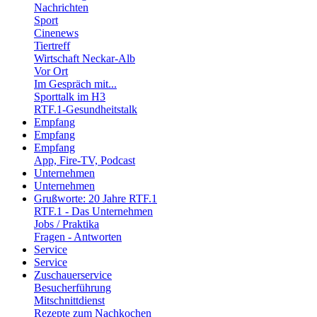
Nachrichten
Sport
Cinenews
Tiertreff
Wirtschaft Neckar-Alb
Vor Ort
Im Gespräch mit...
Sporttalk im H3
RTF.1-Gesundheitstalk
Empfang
Empfang
Empfang
App, Fire-TV, Podcast
Unternehmen
Unternehmen
Grußworte: 20 Jahre RTF.1
RTF.1 - Das Unternehmen
Jobs / Praktika
Fragen - Antworten
Service
Service
Zuschauerservice
Besucherführung
Mitschnittdienst
Rezepte zum Nachkochen