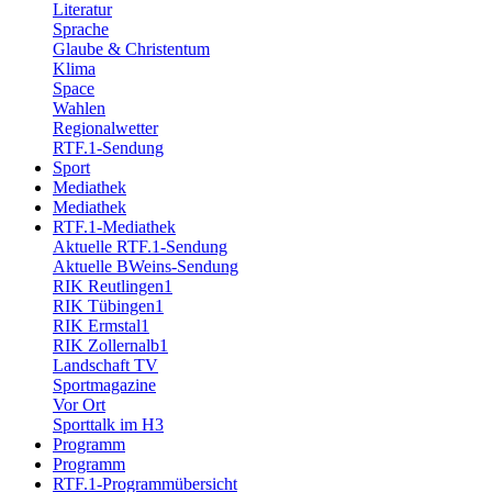
Literatur
Sprache
Glaube & Christentum
Klima
Space
Wahlen
Regionalwetter
RTF.1-Sendung
Sport
Mediathek
Mediathek
RTF.1-Mediathek
Aktuelle RTF.1-Sendung
Aktuelle BWeins-Sendung
RIK Reutlingen1
RIK Tübingen1
RIK Ermstal1
RIK Zollernalb1
Landschaft TV
Sportmagazine
Vor Ort
Sporttalk im H3
Programm
Programm
RTF.1-Programmübersicht