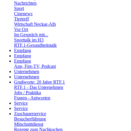
Nachrichten
Sport
Cinenews
Tiertreff
Wirtschaft Neckar-Alb
Vor Ort
Im Gespräch mit...
Sporttalk im H3
RTF.1-Gesundheitstalk
Empfang
Empfang
Empfang
App, Fire-TV, Podcast
Unternehmen
Unternehmen
Grußworte: 20 Jahre RTF.1
RTF.1 - Das Unternehmen
Jobs / Praktika
Fragen - Antworten
Service
Service
Zuschauerservice
Besucherführung
Mitschnittdienst
Rezepte zum Nachkochen