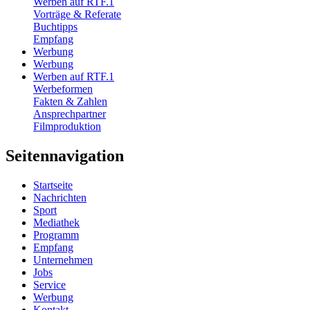
Werben auf RTF.1
Vorträge & Referate
Buchtipps
Empfang
Werbung
Werbung
Werben auf RTF.1
Werbeformen
Fakten & Zahlen
Ansprechpartner
Filmproduktion
Seitennavigation
Startseite
Nachrichten
Sport
Mediathek
Programm
Empfang
Unternehmen
Jobs
Service
Werbung
Kontakt