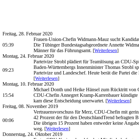
Freitag, 28. Februar 2020
Frauen-Union-Chefin Widmann-Mauz sucht Kandidat
05:39
Die Tübinger Bundestagsabgeordnete Annette Widmann
Männer für das Führungsamt. [
Weiterlesen
]
Montag, 24. Februar 2020
Parteivize Strobl plädiert für Teamlösung an CDU-Sp
Baden-Württembergs Innenminister Thomas Strobl spri
09:23
Parteivize und Landeschef. Heute berät die Partei die
[
Weiterlesen
]
Montag, 10. Februar 2020
Michael Donth und Heike Hänsel zum Rücktritt vo
15:54
CDU-Chefin Annegret Kramp-Karrenbauer kündigte am M
kam diese Entscheidung unerwartet. [
Weiterlesen
]
Freitag, 08. November 2019
Vertrauensvorschuss für Merz, CDU-Chefin mit gerin
42 Prozent der für den DeutschlandTrend befragten Bu
00:06
Die übrigen 15 Prozent haben entweder keine Angabe
weg. [
Weiterlesen
]
Donnerstag, 24. Oktober 2019