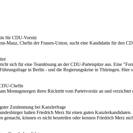
in für CDU-Vorsitz
-Mauz, Chefin der Frauen-Union, sucht eine Kandidatin für den CDU-V
itze
cht sich für eine Teamlösung an der CDU-Parteispitze aus. Eine "For
 Führungsfrage in Berlin - und die Regierungskrise in Thüringen. Hier s
n CDU-Chefin
ontagmorgen ihren Rücktritt vom Parteivorsitz an und verzichtet dam
gster Zustimmung bei Kanzlerfrage
ndesbürger halten Friedrich Merz für einen guten Kanzlerkandidaten. N
n gemacht, können es nicht beurteilen oder kennen Friedrich Merz n