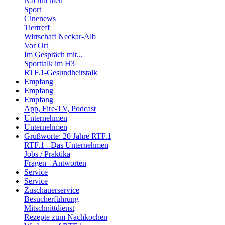
Nachrichten
Sport
Cinenews
Tiertreff
Wirtschaft Neckar-Alb
Vor Ort
Im Gespräch mit...
Sporttalk im H3
RTF.1-Gesundheitstalk
Empfang
Empfang
Empfang
App, Fire-TV, Podcast
Unternehmen
Unternehmen
Grußworte: 20 Jahre RTF.1
RTF.1 - Das Unternehmen
Jobs / Praktika
Fragen - Antworten
Service
Service
Zuschauerservice
Besucherführung
Mitschnittdienst
Rezepte zum Nachkochen