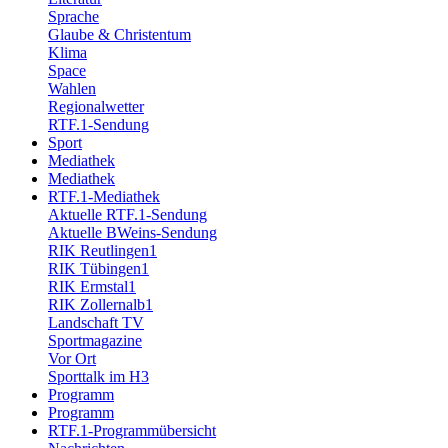
Sprache
Glaube & Christentum
Klima
Space
Wahlen
Regionalwetter
RTF.1-Sendung
Sport
Mediathek
Mediathek
RTF.1-Mediathek
Aktuelle RTF.1-Sendung
Aktuelle BWeins-Sendung
RIK Reutlingen1
RIK Tübingen1
RIK Ermstal1
RIK Zollernalb1
Landschaft TV
Sportmagazine
Vor Ort
Sporttalk im H3
Programm
Programm
RTF.1-Programmübersicht