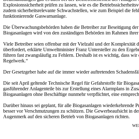
Explosionssicherheit prüfen zu lassen, wie es die Betriebssicherheits
zudem sicherheitsrelevante Schwachstellen, wie zum Beispiel die feh
funktionierende Gaswarnanlage.
Die Überwachungsbehörden haben die Betreiber zur Beseitigung der 
Biogasanlagen wird von den zuständigen Behörden im Rahmen ihrer Z
Viele Betreiber seien offenbar mit der Vielzahl und der Komplexität
überfordert, erklärte Umweltminister Franz Untersteller zu den Erg
führen fast zwangsläufig zu Fehlern. Deshalb ist es wichtig, dass wi
Regelwerk.“
Der Gesetzgeber habe auf die immer wieder auftretenden Schadensfä
Die seit April geltende Technische Regel für Gefahrstoffe für Biogas
gasführender Anlagenteile bis zur Erstellung eines Alarmplans in Zu
Biogasanlagen ohne Beschäftige nunmehr verpflichtet, eine entsprec
Darüber hinaus sei geplant, für alle Biogasanlagen wiederkehrende
besser vor Verschmutzungen zu schützen. Die Gewerbeaufsicht in den 
Augenmerk auf den sicheren Betrieb von Biogasanlagen richten.
WE