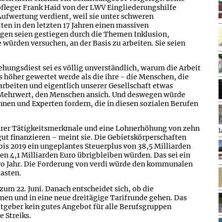
fleger Frank Haid von der LWV Eingliederungshilfe
ufwertung verdient, weil sie unter schweren
ten in den letzten 17 Jahren einen massiven
gen seien gestiegen durch die Themen Inklusion,
 würden versuchen, an der Basis zu arbeiten. Sie seien
hungsdiest sei es völlig unverständlich, warum die Arbeit
 höher gewertet werde als die ihre - die Menschen, die
beiten und eigentlich unserer Gesellschaft etwas
Mehrwert, den Menschen ansich. Und deswegen würde
nnen und Experten fordern, die in diesen sozialen Berufen
ihrer Tätigkeitsmerkmale und eine Lohnerhöhung von zehn
l
gut finanzieren – meint sie. Die Gebietskörperschaften
s 2019 ein ungeplantes Steuerplus von 38,5 Milliarden
n 4,1 Milliarden Euro übrigbleiben würden. Das sei ein
pro Jahr. Die Forderung von verdi würde den kommunalen
asten.
zum 22. Juni. Danach entscheidet sich, ob die
n und in eine neue dreitägige Tarifrunde gehen. Das
eitgeber kein gutes Angebot für alle Berufsgruppen
e Streiks.