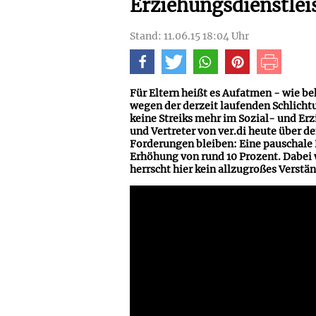
Erziehungsdienstlei
Stand: 11.06.15 18:04 Uhr
Für Eltern heißt es Aufatmen - wie be
wegen der derzeit laufenden Schlichtun
keine Streiks mehr im Sozial- und Erz
und Vertreter von ver.di heute über d
Forderungen bleiben: Eine pauschale 
Erhöhung von rund 10 Prozent. Dabei
herrscht hier kein allzugroßes Verstän