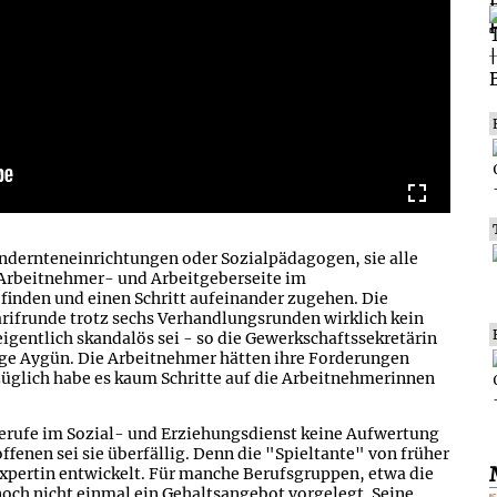
ndernteneinrichtungen oder Sozialpädagogen, sie alle
n Arbeitnehmer- und Arbeitgeberseite im
finden und einen Schritt aufeinander zugehen. Die
rifrunde trotz sechs Verhandlungsrunden wirklich kein
eigentlich skandalös sei - so die Gewerkschaftssekretärin
zge Aygün. Die Arbeitnehmer hätten ihre Forderungen
üglich habe es kaum Schritte auf die Arbeitnehmerinnen
n Berufe im Sozial- und Erziehungsdienst keine Aufwertung
fenen sei sie überfällig. Denn die "Spieltante" von früher
xpertin entwickelt. Für manche Berufsgruppen, etwa die
noch nicht einmal ein Gehaltsangebot vorgelegt. Seine