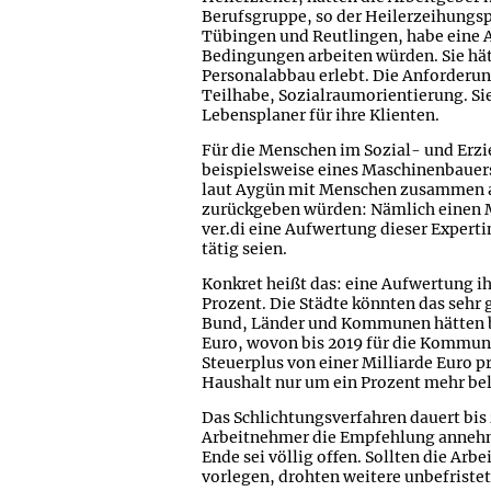
Berufsgruppe, so der Heilerzeihungsp
Tübingen und Reutlingen, habe eine A
Bedingungen arbeiten würden. Sie hät
Personalabbau erlebt. Die Anforderun
Teilhabe, Sozialraumorientierung. Sie
Lebensplaner für ihre Klienten.
Für die Menschen im Sozial- und Erzie
beispielsweise eines Maschinenbauers
laut Aygün mit Menschen zusammen ar
zurückgeben würden: Nämlich einen 
ver.di eine Aufwertung dieser Experti
tätig seien.
Konkret heißt das: eine Aufwertung 
Prozent. Die Städte könnten das sehr 
Bund, Länder und Kommunen hätten bi
Euro, wovon bis 2019 für die Kommune
Steuerplus von einer Milliarde Euro 
Haushalt nur um ein Prozent mehr bel
Das Schlichtungsverfahren dauert bis 
Arbeitnehmer die Empfehlung annehme
Ende sei völlig offen. Sollten die Arb
vorlegen, drohten weitere unbefristet