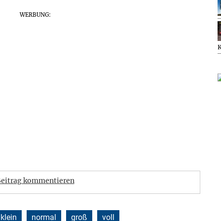
WERBUNG:
eitrag kommentieren
klein
normal
groß
voll