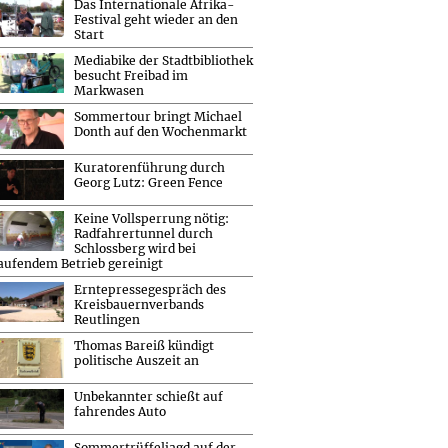
Das Internationale Afrika-
Festival geht wieder an den
Start
Mediabike der Stadtbibliothek
besucht Freibad im
Markwasen
Sommertour bringt Michael
Donth auf den Wochenmarkt
Kuratorenführung durch
Georg Lutz: Green Fence
Keine Vollsperrung nötig:
Radfahrertunnel durch
Schlossberg wird bei
aufendem Betrieb gereinigt
Erntepressegespräch des
Kreisbauernverbands
Reutlingen
Thomas Bareiß kündigt
politische Auszeit an
Unbekannter schießt auf
fahrendes Auto
Sommertrüffeljagd auf der