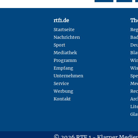
Footer
rtf1.de
Th
Startseite
Reg
Nachrichten
Ba
Sport
Deu
Mediathek
Bla
Programm
Wir
Empfang
Wis
Unternehmen
Spe
Service
Med
Werbung
Rec
Kontakt
Arc
Lit
Gla
© 2026 RTF.1 - Klarner Medi