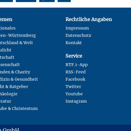
emen
Rechtliche Angaben
ionales
Impressum
den-Württemberg
Datenschutz
tschland & Welt
Kontakt
ulicht
Service
tschaft
senschaft
RTF.1-App
nden & Charity
RSS-Feed
izin & Gesundheit
Facebook
ht & Ratgeber
Twitter
häologie
Youtube
eratur
Instagram
ube & Christentum
en GmbH