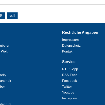
oß
voll
Rechtliche Angaben
Impressum
mberg
Datenschutz
 Welt
Kontakt
Service
RTF.1-App
rity
RSS-Feed
undheit
Facebook
eber
Twitter
Youtube
Instagram
stentum