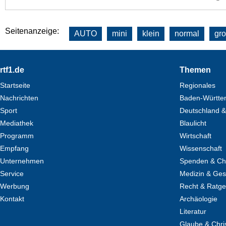
Seitenanzeige:
AUTO
mini
klein
normal
gr
Footer
rtf1.de
Themen
Startseite
Regionales
Nachrichten
Baden-Württe
Sport
Deutschland &
Mediathek
Blaulicht
Programm
Wirtschaft
Empfang
Wissenschaft
Unternehmen
Spenden & Cha
Service
Medizin & Ges
Werbung
Recht & Ratg
Kontakt
Archäologie
Literatur
Glaube & Chri