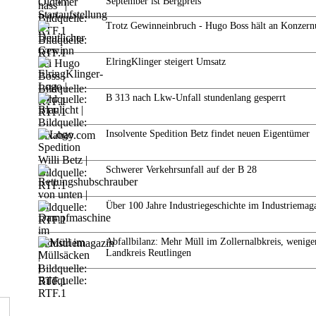
September ist Bergpreis
Trotz Gewinneinbruch - Hugo Boss hält an Konzern
ElringKlinger steigert Umsatz
B 313 nach Lkw-Unfall stundenlang gesperrt
Insolvente Spedition Betz findet neuen Eigentümer
Schwerer Verkehrsunfall auf der B 28
Über 100 Jahre Industriegeschichte im Industriemag
Abfallbilanz: Mehr Müll im Zollernalbkreis, wenige
Landkreis Reutlingen