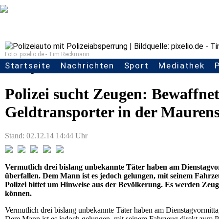
Foto: pixelio.de - Tim Reckmann
Startseite
Nachrichten
Sport
Mediathek
Metzingen:
Seitennavigation
Polizei sucht Zeugen: Bewaffne
Geldtransporter in der Mauren
Stand: 02.12.14 14:44 Uhr
Vermutlich drei bislang unbekannte Täter haben am Dienstagvor
überfallen. Dem Mann ist es jedoch gelungen, mit seinem Fahrzeu
Polizei bittet um Hinweise aus der Bevölkerung. Es werden Ze
können.
Vermutlich drei bislang unbekannte Täter haben am Dienstagvormittag
Dem Mann ist es jedoch gelungen, mit seinem Fahrzeug direkt zum Pol