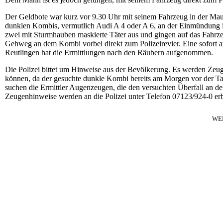
Der Geldbote war kurz vor 9.30 Uhr mit seinem Fahrzeug in der Maur
dunklen Kombis, vermutlich Audi A 4 oder A 6, an der Einmündung 
zwei mit Sturmhauben maskierte Täter aus und gingen auf das Fahrze
Gehweg an dem Kombi vorbei direkt zum Polizeirevier. Eine sofort a
Reutlingen hat die Ermittlungen nach den Räubern aufgenommen.
Die Polizei bittet um Hinweise aus der Bevölkerung. Es werden Ze
können, da der gesuchte dunkle Kombi bereits am Morgen vor der Ta
suchen die Ermittler Augenzeugen, die den versuchten Überfall an
Zeugenhinweise werden an die Polizei unter Telefon 07123/924-0 erb
WE