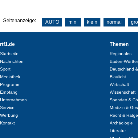
Seitenanzeige:
AUTO
mini
klein
normal
gr
Footer
rtf1.de
Themen
Startseite
Regionales
Nachrichten
Baden-Württe
Sport
Deutschland &
Mediathek
Blaulicht
Programm
Wirtschaft
Empfang
Wissenschaft
Unternehmen
Spenden & Cha
Service
Medizin & Ges
Werbung
Recht & Ratg
Kontakt
Archäologie
Literatur