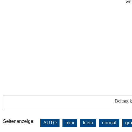
WE
Beitrag 
Seitenanzeige:
AUTO
mini
klein
normal
gr