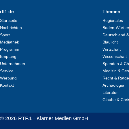
Footer
rtf1.de
Themen
Startseite
Regionales
Nachrichten
Baden-Württe
Sport
Deutschland &
Mediathek
Blaulicht
Programm
Wirtschaft
Empfang
Wissenschaft
Unternehmen
Spenden & Cha
Service
Medizin & Ges
Werbung
Recht & Ratg
Kontakt
Archäologie
Literatur
Glaube & Chri
© 2026 RTF.1 - Klarner Medien GmbH
Copyright + Datenschutz