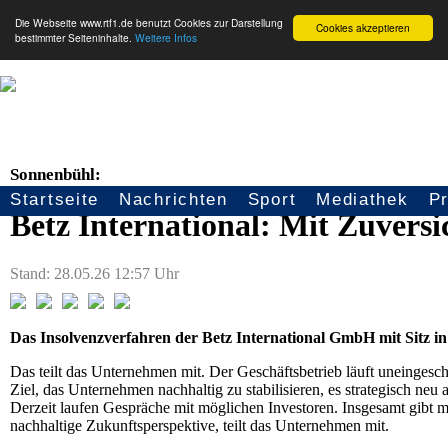
Die Webseite www.rtf1.de benutzt Cookies zur Darstellung
Cookies akzeptieren
bestimmter Seiteninhalte.
Weitere Infos
Sonnenbühl:
Startseite
Nachrichten
Sport
Mediathek
P
Seitennavigation
Betz International: Mit Zuversi
Stand: 28.05.26 12:57 Uhr
Das Insolvenzverfahren der Betz International GmbH mit Sitz in
Das teilt das Unternehmen mit. Der Geschäftsbetrieb läuft uneingesch
Ziel, das Unternehmen nachhaltig zu stabilisieren, es strategisch neu a
Derzeit laufen Gespräche mit möglichen Investoren. Insgesamt gibt man
nachhaltige Zukunftsperspektive, teilt das Unternehmen mit.