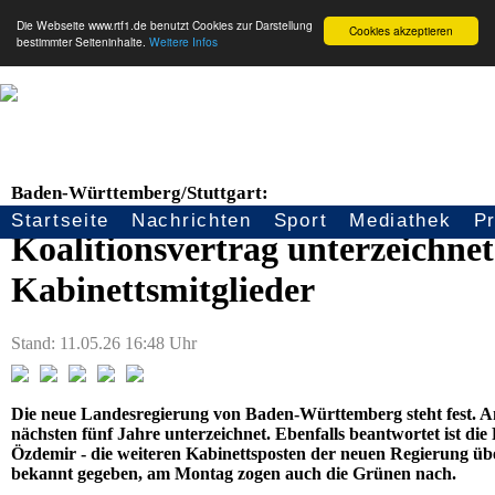
Die Webseite www.rtf1.de benutzt Cookies zur Darstellung
Cookies akzeptieren
bestimmter Seiteninhalte.
Weitere Infos
Baden-Württemberg/Stuttgart:
Startseite
Nachrichten
Sport
Mediathek
P
Seitennavigation
Koalitionsvertrag unterzeichne
Kabinettsmitglieder
Stand: 11.05.26 16:48 Uhr
Die neue Landesregierung von Baden-Württemberg steht fest. 
nächsten fünf Jahre unterzeichnet. Ebenfalls beantwortet ist di
Özdemir - die weiteren Kabinettsposten der neuen Regierung ü
bekannt gegeben, am Montag zogen auch die Grünen nach.