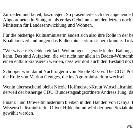
Zufrieden und bereit, loszulegen. So präsentierte sich der angehen
Abgeordneten in Stuttgart, als er das Geheimnis um den letzten noch 
Ministerin für Landesentwicklung und Wohnen.
Für die bisherige Kultusministerin ändert sich also ihre Rolle in d
Koalitionsverhandlungen das Kultusministerium sichern konnte. Trot
"Wir wissen: Es fehlen einfach Wohnungen – gerade in den Ballun
kann. Das sind Aufgaben, die wir nicht nur allein in Baden-Württem
einen entbürokratisieren werden, dass wir dort auch den Bestand no
Schopper wird damit Nachfolgerin von Nicole Razavi. Die CDU-Politik
die Rolle von Marion Gentges, die ins Agrarministerium wechselt.
Wenig überraschend bleibt Nicole Hoffmeister-Kraut Wirtschaftsminis
derweil der bisherige CDU-Bundestagsabgeordnete Andreas Jung, das
Finanz- und Umweltministerium bleiben in den Händen von Danyal B
Wissenschaftsministerin. Oliver Hildenbrand wird der neue Sozialmi
gewählt werden.
WE