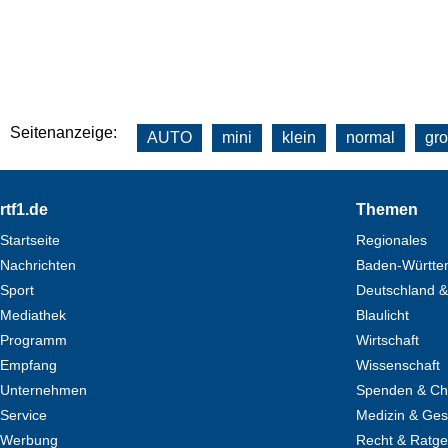
Seitenanzeige:
AUTO
mini
klein
normal
gr
Footer
rtf1.de
Themen
Startseite
Regionales
Nachrichten
Baden-Württe
Sport
Deutschland &
Mediathek
Blaulicht
Programm
Wirtschaft
Empfang
Wissenschaft
Unternehmen
Spenden & Cha
Service
Medizin & Ges
Werbung
Recht & Ratg