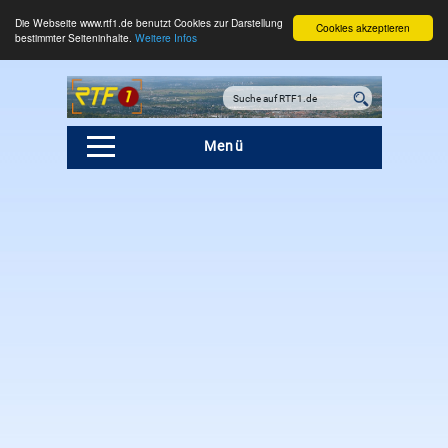
Die Webseite www.rtf1.de benutzt Cookies zur Darstellung
Cookies akzeptieren
bestimmter Seiteninhalte.
Weitere Infos
Menü