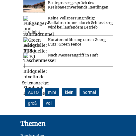
Erntepressegespräch des
Kreisbauernverbands Reutlingen
Keine Vollsperrung nötig:
Radfahrertunnel durch Schlossberg
wird bei laufendem Betrieb
gereinigt
Kuratorenführung durch Georg
Lutz: Green Fence
Nach Messerangriff in Haft
Seitenanzeige:
AUTO
mini
klein
normal
groß
voll
Footer
Themen
Regionales