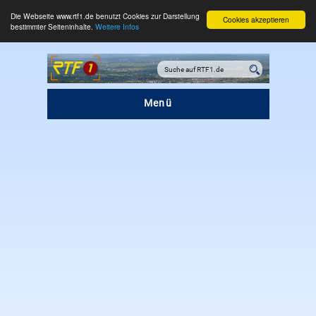
Die Webseite www.rtf1.de benutzt Cookies zur Darstellung
Cookies akzeptieren
bestimmter Seiteninhalte.
Weitere Infos
Menü