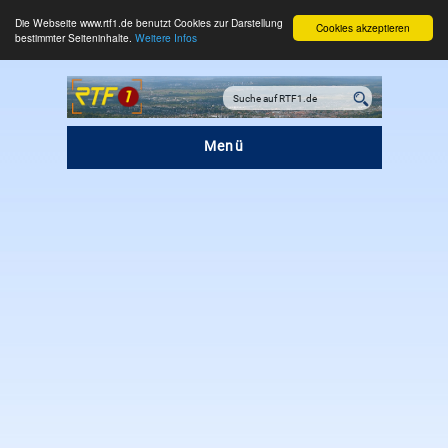
Die Webseite www.rtf1.de benutzt Cookies zur Darstellung
Cookies akzeptieren
bestimmter Seiteninhalte.
Weitere Infos
Menü