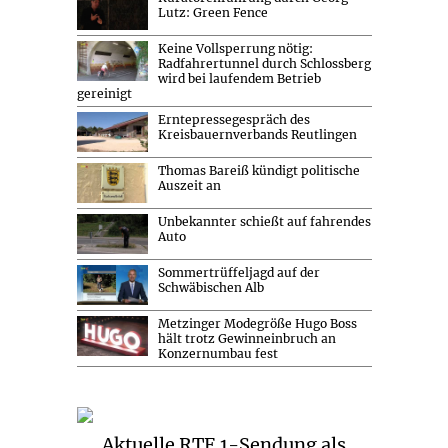
Lutz: Green Fence
Keine Vollsperrung nötig:
Radfahrertunnel durch Schlossberg
wird bei laufendem Betrieb
gereinigt
Erntepressegespräch des
Kreisbauernverbands Reutlingen
Thomas Bareiß kündigt politische
Auszeit an
Unbekannter schießt auf fahrendes
Auto
Sommertrüffeljagd auf der
Schwäbischen Alb
Metzinger Modegröße Hugo Boss
hält trotz Gewinneinbruch an
Konzernumbau fest
Aktuelle RTF.1-Sendung als