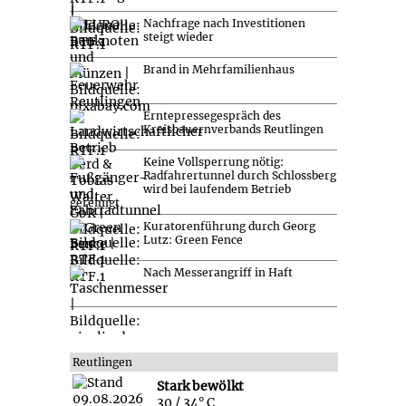
Nachfrage nach Investitionen
steigt wieder
Brand in Mehrfamilienhaus
Erntepressegespräch des
Kreisbauernverbands Reutlingen
Keine Vollsperrung nötig:
Radfahrertunnel durch Schlossberg
wird bei laufendem Betrieb
gereinigt
Kuratorenführung durch Georg
Lutz: Green Fence
Nach Messerangriff in Haft
Reutlingen
Stark bewölkt
30 / 34° C