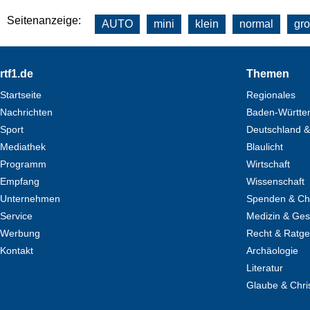
Seitenanzeige:
AUTO
mini
klein
normal
gr
Footer
rtf1.de
Themen
Startseite
Regionales
Nachrichten
Baden-Württe
Sport
Deutschland &
Mediathek
Blaulicht
Programm
Wirtschaft
Empfang
Wissenschaft
Unternehmen
Spenden & Cha
Service
Medizin & Ges
Werbung
Recht & Ratg
Kontakt
Archäologie
Literatur
Glaube & Chri