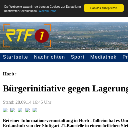
Die Webseite www.rtf1.de benutzt Cookies zur Darstellung
Cookies akzeptieren
bestimmter Seiteninhalte.
Weitere Infos
Startseite
Nachrichten
Sport
Mediathek
P
Seitennavigation
Horb :
Bürgerinitiative gegen Lageru
Stand: 28.09.14 16:45 Uhr
Bei einer Informationsveranstaltung in Horb -Talheim hat es 
Erdaushub von der Stuttgart 21-Baustelle in einem örtlichen Ste