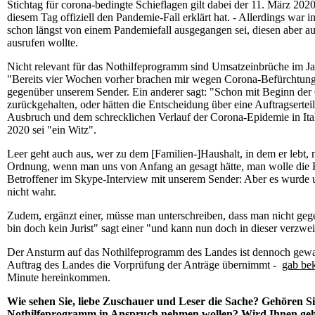
Stichtag für corona-bedingte Schieflagen gilt dabei der 11. März 20
diesem Tag offiziell den Pandemie-Fall erklärt hat. - Allerdings w
schon längst von einem Pandemiefall ausgegangen sei, diesen aber a
ausrufen wollte.
Nicht relevant für das Nothilfeprogramm sind Umsatzeinbrüche im Ja
"Bereits vier Wochen vorher brachen mir wegen Corona-Befürchtunge
gegenüber unserem Sender. Ein anderer sagt: "Schon mit Beginn der 
zurückgehalten, oder hätten die Entscheidung über eine Auftragserte
Ausbruch und dem schrecklichen Verlauf der Corona-Epidemie in Ita
2020 sei "ein Witz".
Leer geht auch aus, wer zu dem [Familien-]Haushalt, in dem er lebt,
Ordnung, wenn man uns von Anfang an gesagt hätte, man wolle die Fa
Betroffener im Skype-Interview mit unserem Sender: Aber es wurde
nicht wahr.
Zudem, ergänzt einer, müsse man unterschreiben, dass man nicht gege
bin doch kein Jurist" sagt einer "und kann nun doch in dieser verzwei
Der Ansturm auf das Nothilfeprogramm des Landes ist dennoch gewal
Auftrag des Landes die Vorprüfung der Anträge übernimmt -
gab be
Minute hereinkommen.
Wie sehen Sie, liebe Zuschauer und Leser die Sache? Gehören S
Nothilfeprogramm in Anspruch nehmen wollen? Wird Ihnen gehol