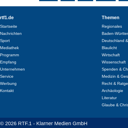
Footer
rtf1.de
Themen
Startseite
Regionales
Nachrichten
Baden-Württe
Sport
Deutschland &
Mediathek
Blaulicht
Programm
Wirtschaft
Empfang
Wissenschaft
Unternehmen
Spenden & Cha
Service
Medizin & Ges
Werbung
Recht & Ratg
Kontakt
Archäologie
Literatur
Glaube & Chri
© 2026 RTF.1 - Klarner Medien GmbH