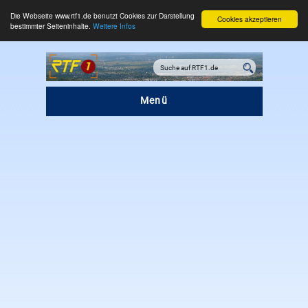
Die Webseite www.rtf1.de benutzt Cookies zur Darstellung
Cookies akzeptieren
bestimmter Seiteninhalte.
Weitere Infos
Menü