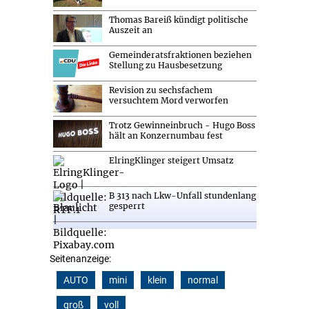
Thomas Bareiß kündigt politische
Auszeit an
Gemeinderatsfraktionen beziehen
Stellung zu Hausbesetzung
Revision zu sechsfachem
versuchtem Mord verworfen
Trotz Gewinneinbruch - Hugo Boss
hält an Konzernumbau fest
ElringKlinger steigert Umsatz
B 313 nach Lkw-Unfall stundenlang
gesperrt
Seitenanzeige:
AUTO
mini
klein
normal
groß
voll