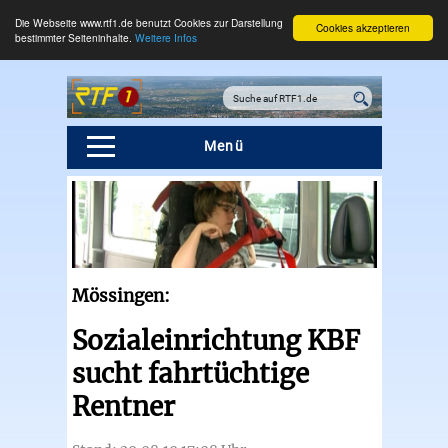
Die Webseite www.rtf1.de benutzt Cookies zur Darstellung
Cookies akzeptieren
bestimmter Seiteninhalte.
Weitere Infos
Menü
Mössingen:
Sozialeinrichtung KBF
sucht fahrtüchtige
Rentner