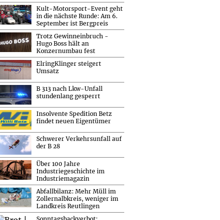
Kult-Motorsport-Event geht
in die nächste Runde: Am 6.
September ist Bergpreis
Trotz Gewinneinbruch -
Hugo Boss hält an
Konzernumbau fest
ElringKlinger steigert
Umsatz
B 313 nach Lkw-Unfall
stundenlang gesperrt
Insolvente Spedition Betz
findet neuen Eigentümer
Schwerer Verkehrsunfall auf
der B 28
Über 100 Jahre
Industriegeschichte im
Industriemagazin
Abfallbilanz: Mehr Müll im
Zollernalbkreis, weniger im
Landkreis Reutlingen
Sonntagsbackverbot: