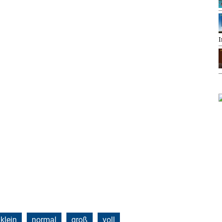
I
klein
normal
groß
voll