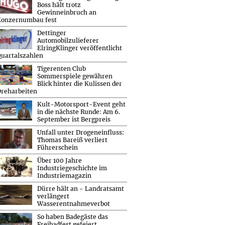
Boss hält trotz
Gewinneinbruch an
Konzernumbau fest
Dettinger
Automobilzulieferer
ElringKlinger veröffentlicht
uartalszahlen
Tigerenten Club
Sommerspiele gewähren
Blick hinter die Kulissen der
reharbeiten
Kult-Motorsport-Event geht
in die nächste Runde: Am 6.
September ist Bergpreis
Unfall unter Drogeneinfluss:
Thomas Bareiß verliert
Führerschein
Über 100 Jahre
Industriegeschichte im
Industriemagazin
Dürre hält an - Landratsamt
verlängert
Wasserentnahmeverbot
So haben Badegäste das
Freibadfest gefeiert