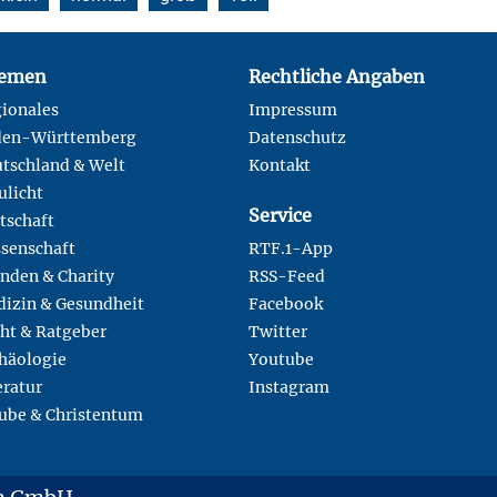
emen
Rechtliche Angaben
ionales
Impressum
den-Württemberg
Datenschutz
tschland & Welt
Kontakt
ulicht
Service
tschaft
senschaft
RTF.1-App
nden & Charity
RSS-Feed
izin & Gesundheit
Facebook
ht & Ratgeber
Twitter
häologie
Youtube
eratur
Instagram
ube & Christentum