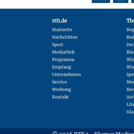
Footer
rtf1.de
Th
Startseite
Reg
Nachrichten
Ba
Sport
Deu
Mediathek
Bla
Programm
Wir
Empfang
Wis
Unternehmen
Spe
Service
Med
Werbung
Rec
Kontakt
Arc
Lit
Gla