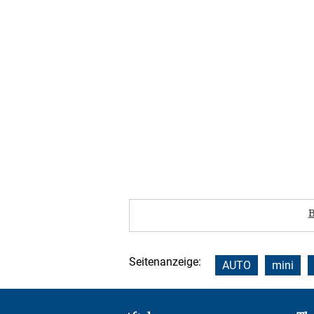
B
Seitenanzeige:
AUTO
mini
Footer