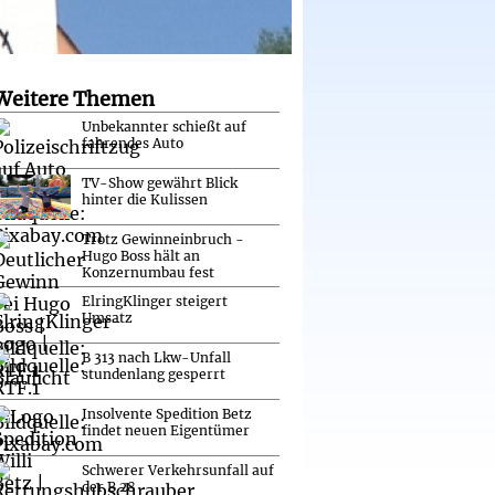
Weitere Themen
Unbekannter schießt auf
fahrendes Auto
TV-Show gewährt Blick
hinter die Kulissen
Trotz Gewinneinbruch -
Hugo Boss hält an
Konzernumbau fest
ElringKlinger steigert
Umsatz
B 313 nach Lkw-Unfall
stundenlang gesperrt
Insolvente Spedition Betz
findet neuen Eigentümer
Schwerer Verkehrsunfall auf
der B 28