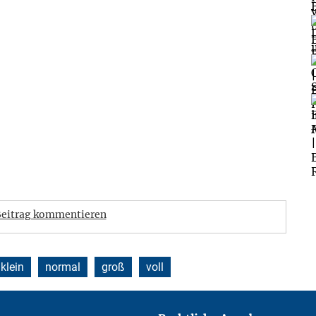
eitrag kommentieren
klein
normal
groß
voll