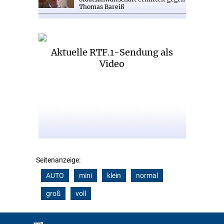
Thomas Bareiß
Aktuelle RTF.1-Sendung als
Video
Seitenanzeige:
AUTO
mini
klein
normal
groß
voll