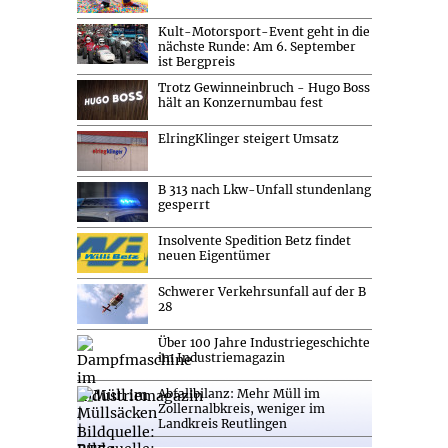
Kult-Motorsport-Event geht in die
nächste Runde: Am 6. September
ist Bergpreis
Trotz Gewinneinbruch - Hugo Boss
hält an Konzernumbau fest
ElringKlinger steigert Umsatz
B 313 nach Lkw-Unfall stundenlang
gesperrt
Insolvente Spedition Betz findet
neuen Eigentümer
Schwerer Verkehrsunfall auf der B
28
Über 100 Jahre Industriegeschichte
im Industriemagazin
Abfallbilanz: Mehr Müll im
Zollernalbkreis, weniger im
Landkreis Reutlingen