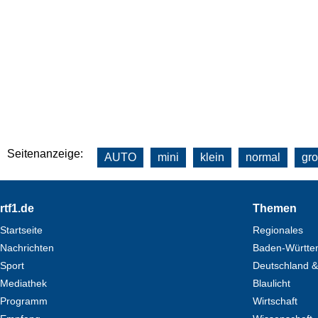
Seitenanzeige:
AUTO
mini
klein
normal
gr
Footer
rtf1.de
Themen
Startseite
Regionales
Nachrichten
Baden-Württe
Sport
Deutschland &
Mediathek
Blaulicht
Programm
Wirtschaft