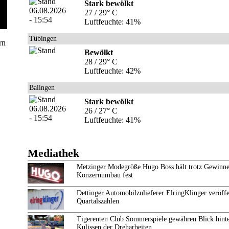
Stark bewölkt
27 / 29° C
Luftfeuchte: 41%
Tübingen
rn
Bewölkt
28 / 29° C
Luftfeuchte: 42%
Balingen
Stark bewölkt
26 / 27° C
Luftfeuchte: 41%
Mediathek
Metzinger Modegröße Hugo Boss hält trotz Gewinne
Konzernumbau fest
Dettinger Automobilzulieferer ElringKlinger veröffe
Quartalszahlen
Tigerenten Club Sommerspiele gewähren Blick hinte
Kulissen der Dreharbeiten