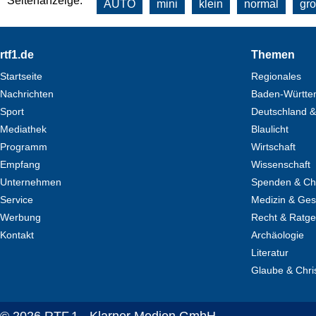
Seitenanzeige:
AUTO
mini
klein
normal
gr
Footer
rtf1.de
Themen
Startseite
Regionales
Nachrichten
Baden-Württe
Sport
Deutschland &
Mediathek
Blaulicht
Programm
Wirtschaft
Empfang
Wissenschaft
Unternehmen
Spenden & Cha
Service
Medizin & Ges
Werbung
Recht & Ratg
Kontakt
Archäologie
Literatur
Glaube & Chri
© 2026 RTF.1 - Klarner Medien GmbH