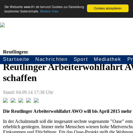
Die Webseite www.rtf1.de benutzt Cookies zur Darstellung
Cookies akzeptieren
bestimmter Seiteninhalte.
Weitere Infos
Reutlingen:
Startseite
Nachrichten
Sport
Mediathek
P
Seitennavigation
Reutlinger Arbeiterwohlfahrt
schaffen
Stand: 04.09.14 17:38 Uhr
Die Reutlinger Arbeiterwohlfahrt AWO will bis April 2015 mehr 
In der Achalmstadt soll die insgesamt sechste sogenannte "Oase" en
erheblich gestiegen. Immer mehr Menschen wiesen hohe Mietverschuld
Einkommen und Flüchtlinge. Für das Oase-Projekt stellt die Wohn