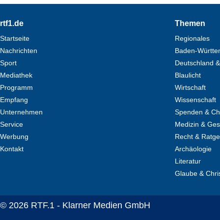
Footer
rtf1.de
Themen
Startseite
Regionales
Nachrichten
Baden-Württe
Sport
Deutschland &
Mediathek
Blaulicht
Programm
Wirtschaft
Empfang
Wissenschaft
Unternehmen
Spenden & Cha
Service
Medizin & Ges
Werbung
Recht & Ratg
Kontakt
Archäologie
Literatur
Glaube & Chri
© 2026 RTF.1 - Klarner Medien GmbH
Copyright + Datenschutz