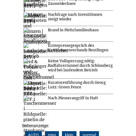
Zauneidechsen
Nachfrage nach Investitionen
steigt wieder
Brand in Mehrfamilienhaus
Erntepressegespräch des
Kreisbauernverbands Reutlingen
Keine Vollsperrung nötig:
Radfahrertunnel durch Schlossberg
wird bei laufendem Betrieb
gereinigt
Kuratorenführung durch Georg
Lutz: Green Fence
Nach Messerangriff in Haft
Seitenanzeige:
AUTO
mini
klein
normal