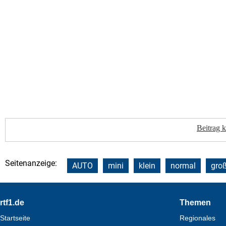
Beitrag 
Seitenanzeige:
AUTO
mini
klein
normal
gro
Footer
rtf1.de
Themen
Startseite
Regionales