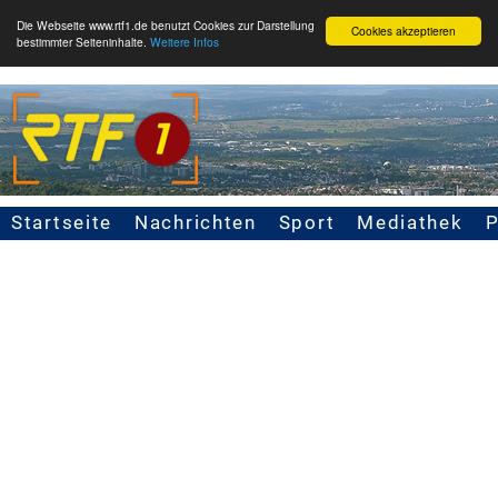
Die Webseite www.rtf1.de benutzt Cookies zur Darstellung
Cookies akzeptieren
bestimmter Seiteninhalte.
Weitere Infos
Startseite
Nachrichten
Sport
Mediathek
Seitennavigation