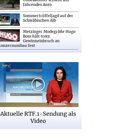
fahrendes Auto
Sommertrüffeljagd auf der
Schwäbischen Alb
Metzinger Modegröße Hugo
Boss hält trotz
Gewinneinbruch an
Konzernumbau fest
Aktuelle RTF.1-Sendung als
Video