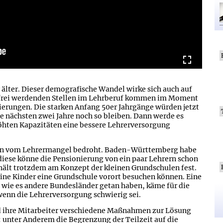
 älter. Dieser demografische Wandel wirke sich auch auf
r frei werdenden Stellen im Lehrberuf kommen im Moment
erungen. Die starken Anfang 50er Jahrgänge würden jetzt
e nächsten zwei Jahre noch so bleiben. Dann werde es
öhten Kapazitäten eine bessere Lehrerversorgung
ien vom Lehrermangel bedroht. Baden-Württemberg habe
iese könne die Pensionierung von ein paar Lehrern schon
ält trotzdem am Konzept der kleinen Grundschulen fest.
leine Kinder eine Grundschule vorort besuchen können. Eine
 wie es andere Bundesländer getan haben, käme für die
wenn die Lehrerversorgung schwierig sei.
und ihre Mitarbeiter verschiedene Maßnahmen zur Lösung
 unter Anderem die Begrenzung der Teilzeit auf die