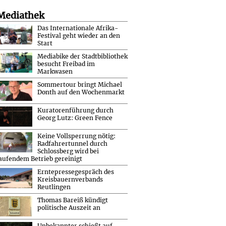
Mediathek
Das Internationale Afrika-
Festival geht wieder an den
Start
Mediabike der Stadtbibliothek
besucht Freibad im
Markwasen
Sommertour bringt Michael
Donth auf den Wochenmarkt
Kuratorenführung durch
Georg Lutz: Green Fence
Keine Vollsperrung nötig:
Radfahrertunnel durch
Schlossberg wird bei
aufendem Betrieb gereinigt
Erntepressegespräch des
Kreisbauernverbands
Reutlingen
Thomas Bareiß kündigt
politische Auszeit an
Unbekannter schießt auf