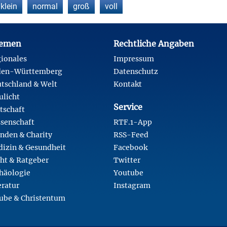
klein
normal
groß
voll
emen
Rechtliche Angaben
ionales
Impressum
den-Württemberg
Datenschutz
tschland & Welt
Kontakt
ulicht
Service
tschaft
senschaft
RTF.1-App
nden & Charity
RSS-Feed
izin & Gesundheit
Facebook
ht & Ratgeber
Twitter
häologie
Youtube
eratur
Instagram
ube & Christentum