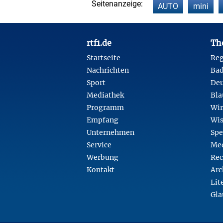
Seitenanzeige:
AUTO
mini
Footer
rtf1.de
Th
Startseite
Reg
Nachrichten
Ba
Sport
Deu
Mediathek
Bla
Programm
Wir
Empfang
Wis
Unternehmen
Spe
Service
Med
Werbung
Rec
Kontakt
Arc
Lit
Gla