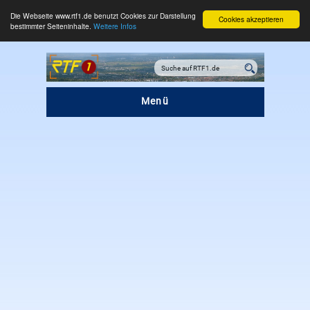
Die Webseite www.rtf1.de benutzt Cookies zur Darstellung
Cookies akzeptieren
bestimmter Seiteninhalte.
Weitere Infos
Menü