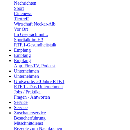
Nachrichten
Sport
Cinenews
Tiertreff
Wirtschaft Neckar-Alb
Vor Ort
Im Gespräch mit...
Sporttalk im H3
RTF.1-Gesundheitstalk
Empfang
Empfang
Empfang
App, Fire-TV, Podcast
Unternehmen
Unternehmen
Grußworte: 20 Jahre RTF.1
RTF.1 - Das Unternehmen
Jobs / Praktika
Fragen - Antworten
Service
Service
Zuschauerservice
Besucherführung
Mitschnittdienst
Rezepte zum Nachkochen