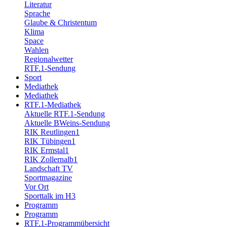
Literatur
Sprache
Glaube & Christentum
Klima
Space
Wahlen
Regionalwetter
RTF.1-Sendung
Sport
Mediathek
Mediathek
RTF.1-Mediathek
Aktuelle RTF.1-Sendung
Aktuelle BWeins-Sendung
RIK Reutlingen1
RIK Tübingen1
RIK Ermstal1
RIK Zollernalb1
Landschaft TV
Sportmagazine
Vor Ort
Sporttalk im H3
Programm
Programm
RTF.1-Programmübersicht