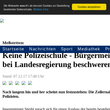
Die Webseite www.rtf1.de benutzt Cookies zur Darstellung
Cookies akzeptieren
bestimmter Seiteninhalte.
Weitere Infos
Meßstetten:
Startseite
Nachrichten
Sport
Mediathek
P
Seitennavigation
Keine Polizeischule - Bürgermeis
bei Landesregierung beschwere
Stand: 07.12.17 17:48 Uhr
Nach langem hin und her scheint nun festzustehen: Die Zollerna
Polizisten.
Innenminister Strobl sprach sich für einen Ausbau der bereits beste