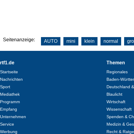
Seitenanzeige:
AUTO
mini
klein
normal
gr
Footer
rtf1.de
Themen
Startseite
Regionales
Nachrichten
Baden-Württe
Sport
Deutschland &
Mediathek
Blaulicht
Programm
Wirtschaft
Empfang
Wissenschaft
Unternehmen
Spenden & Cha
Service
Medizin & Ges
Werbung
Recht & Ratg