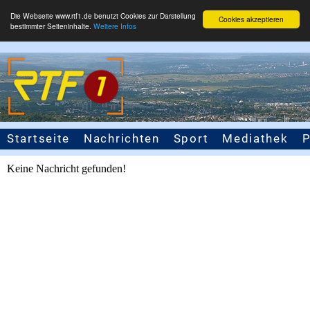
Die Webseite www.rtf1.de benutzt Cookies zur Darstellung
Cookies akzeptieren
bestimmter Seiteninhalte.
Weitere Infos
Startseite
Nachrichten
Sport
Mediathek
Seitennavigation
Keine Nachricht gefunden!