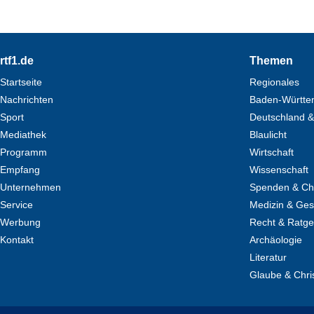
Footer
rtf1.de
Themen
Startseite
Regionales
Nachrichten
Baden-Württe
Sport
Deutschland &
Mediathek
Blaulicht
Programm
Wirtschaft
Empfang
Wissenschaft
Unternehmen
Spenden & Cha
Service
Medizin & Ges
Werbung
Recht & Ratg
Kontakt
Archäologie
Literatur
Glaube & Chri